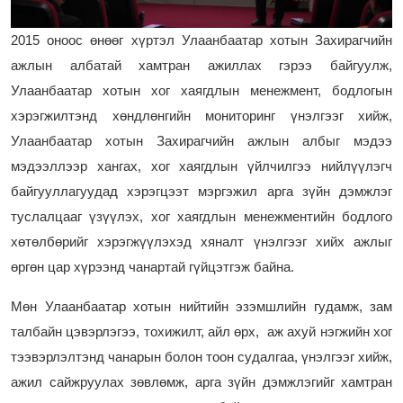
2015 оноос өнөөг хүртэл Улаанбаатар хотын Захирагчийн
ажлын албатай хамтран ажиллах гэрээ байгуулж,
Улаанбаатар хотын хог хаягдлын менежмент, бодлогын
хэрэгжилтэнд хөндлөнгийн мониторинг үнэлгээг хийж,
Улаанбаатар хотын Захирагчийн ажлын албыг мэдээ
мэдээллээр хангах, хог хаягдлын үйлчилгээ нийлүүлэгч
байгууллагуудад хэрэгцээт мэргэжил арга зүйн дэмжлэг
туслалцааг үзүүлэх, хог хаягдлын менежментийн бодлого
хөтөлбөрийг хэрэгжүүлэхэд хяналт үнэлгээг хийх ажлыг
өргөн цар хүрээнд чанартай гүйцэтгэж байна.
Мөн Улаанбаатар хотын нийтийн эзэмшлийн гудамж, зам
талбайн цэвэрлэгээ, тохижилт, айл өрх, аж ахуй нэгжийн хог
тээвэрлэлтэнд чанарын болон тоон судалгаа, үнэлгээг хийж,
ажил сайжруулах зөвлөмж, арга зүйн дэмжлэгийг хамтран