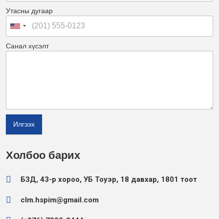
Утасны дугаар
Санал хүсэлт
Илгээх
Холбоо барих
БЗД, 43-р хороо, УБ Тоуэр, 18 давхар, 1801 тоот
clm.hspim@gmail.com