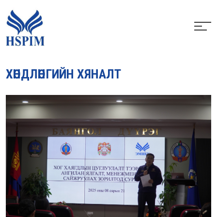
ХӨНДЛӨНГИЙН ХЯНАЛТ