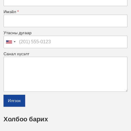
Имэйл
*
Утасны дугаар
Санал хүсэлт
Илгээх
Холбоо барих