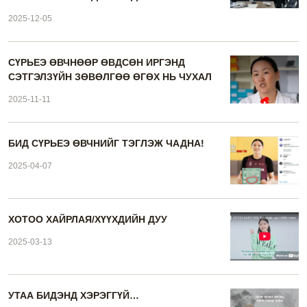
2025-12-05
СҮРЬЕЭ ӨВЧНӨӨР ӨВДСӨН ИРГЭНД
СЭТГЭЛЗҮЙН ЗӨВӨЛГӨӨ ӨГӨХ НЬ ЧУХАЛ
2025-11-11
БИД СҮРЬЕЭ ӨВЧНИЙГ ТЭГЛЭЖ ЧАДНА!
2025-04-07
ХОТОО ХАЙРЛАЯ/ХҮҮХДИЙН ДУУ
2025-03-13
УТАА БИДЭНД ХЭРЭГГҮЙ…