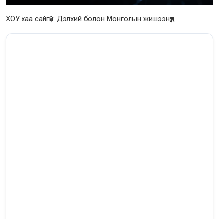
ХОУ хаа сайгүй: Дэлхий болон Монголын жишээнүүд