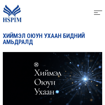
ХИЙМЭЛ ОЮУН УХААН БИДНИЙ
АМЬДРАЛД