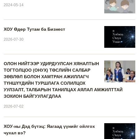
2024-05-14
ХОУ Өдөр Тутам ба Бизнест
2026-07-30
ОЛОН НИЙТЭЭР УДИРДУУЛСАН ХЯНАЛТЫН
ТОГТОЛЦОО (ОНУХ) ТӨСЛИЙН САЛБАР
ЗӨВЛӨЛ БОЛОН ХАМТРАН АЖИЛЛАГЧ
ТҮНШҮҮДИЙН ТУРШЛАГА СОЛИЛЦОХ
УУЛЗАЛТ, ТАЛБАРЫН ТАНИЛЦАХ АЯЛАЛ АМЖИЛТТАЙ
ЗОХИОН БАЙГУУЛАГДЛАА
2026-07-02
ХОУ-ны Дэд бүтэц: Яагаад үүнийг ойлгох
чухал вэ?