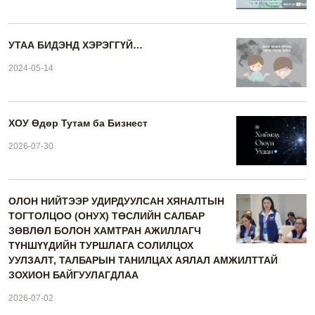
УТАА БИДЭНД ХЭРЭГГҮЙ…
2024-05-14
ХОУ Өдөр Тутам ба Бизнест
2026-07-30
ОЛОН НИЙТЭЭР УДИРДУУЛСАН ХЯНАЛТЫН
ТОГТОЛЦОО (ОНУХ) ТӨСЛИЙН САЛБАР
ЗӨВЛӨЛ БОЛОН ХАМТРАН АЖИЛЛАГЧ
ТҮНШҮҮДИЙН ТУРШЛАГА СОЛИЛЦОХ
УУЛЗАЛТ, ТАЛБАРЫН ТАНИЛЦАХ АЯЛАЛ АМЖИЛТТАЙ
ЗОХИОН БАЙГУУЛАГДЛАА
2026-07-02