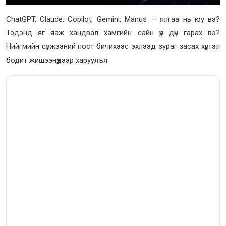
ChatGPT, Claude, Copilot, Gemini, Manus — ялгаа нь юу вэ?
Тэдэнд яг яаж хандвал хамгийн сайн үр дүн гарах вэ?
Нийгмийн сүлжээний пост бичихээс эхлээд зураг засах хүртэл
бодит жишээнүүдээр харуулъя.