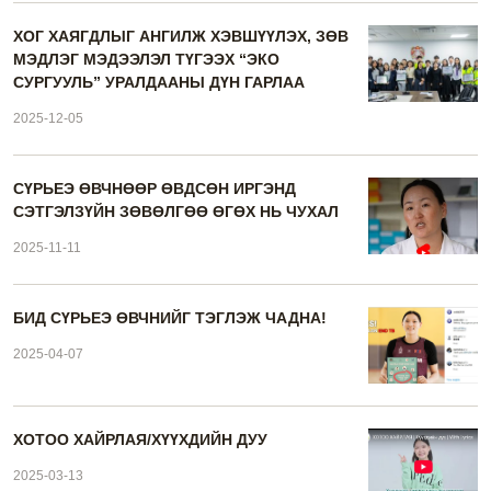
ХОГ ХАЯГДЛЫГ АНГИЛЖ ХЭВШҮҮЛЭХ, ЗӨВ
МЭДЛЭГ МЭДЭЭЛЭЛ ТҮГЭЭХ “ЭКО
СУРГУУЛЬ” УРАЛДААНЫ ДҮН ГАРЛАА
2025-12-05
СҮРЬЕЭ ӨВЧНӨӨР ӨВДСӨН ИРГЭНД
СЭТГЭЛЗҮЙН ЗӨВӨЛГӨӨ ӨГӨХ НЬ ЧУХАЛ
2025-11-11
БИД СҮРЬЕЭ ӨВЧНИЙГ ТЭГЛЭЖ ЧАДНА!
2025-04-07
ХОТОО ХАЙРЛАЯ/ХҮҮХДИЙН ДУУ
2025-03-13