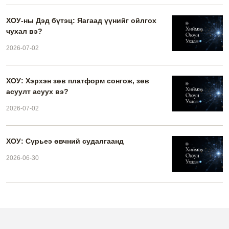
ХОУ-ны Дэд бүтэц: Яагаад үүнийг ойлгох
чухал вэ?
2026-07-02
ХОУ: Хэрхэн зөв платформ сонгож, зөв
асуулт асуух вэ?
2026-07-02
ХОУ: Сүрьеэ өвчний судалгаанд
2026-06-30