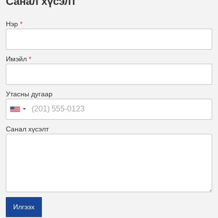
Санал хүсэлт
Нэр
*
Имэйл
*
Утасны дугаар
Санал хүсэлт
Илгээх