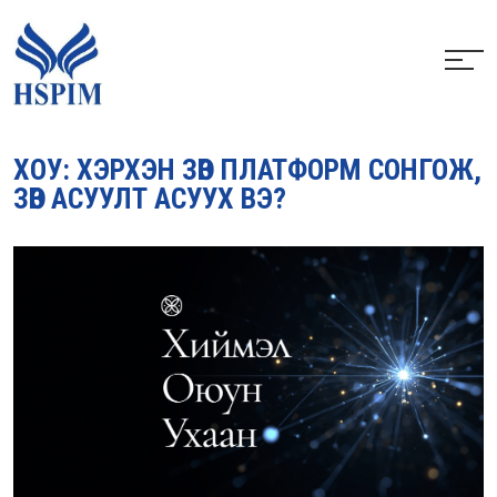
ХОУ: ХЭРХЭН ЗӨВ ПЛАТФОРМ СОНГОЖ,
ЗӨВ АСУУЛТ АСУУХ ВЭ?